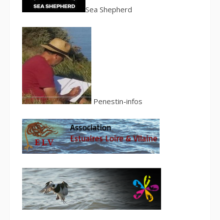
S
ea Shepherd
Penestin-infos