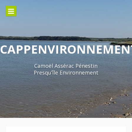
Aller
au
contenu
CAPPENVIRONNEMEN
Camoël Assérac Pénestin
Presqu’île Environnement