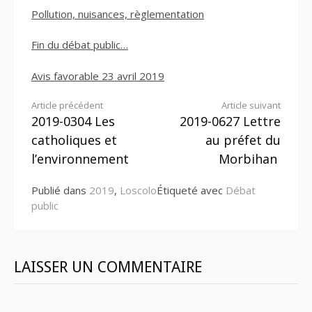
Pollution, nuisances, règlementation
Fin du débat public…
Avis favorable 23 avril 2019
Lire
Article précédent
Article suivant
2019-0304 Les
2019-0627 Lettre
la
catholiques et
au préfet du
suite
l’environnement
Morbihan
Publié dans
2019
,
Loscolo
Étiqueté avec
Débat
public
LAISSER UN COMMENTAIRE