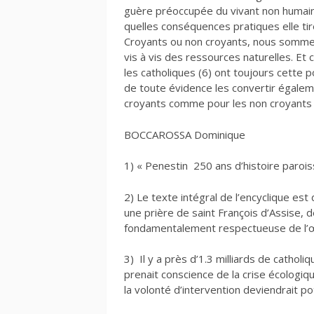
guère préoccupée du vivant non humain. 
quelles conséquences pratiques elle ti
Croyants ou non croyants, nous somme
vis à vis des ressources naturelles. Et 
les catholiques (6) ont toujours cette p
de toute évidence les convertir égaleme
croyants comme pour les non croyants :
BOCCAROSSA Dominique
1) « Penestin 250 ans d’histoire paroiss
2) Le texte intégral de l’encyclique est 
une prière de saint François d’Assise,
fondamentalement respectueuse de l’
3) Il y a près d’1.3 milliards de cathol
prenait conscience de la crise écologique
la volonté d’intervention deviendrait p