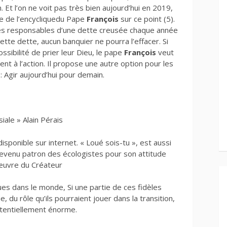
Et l’on ne voit pas très bien aujourd’hui en 2019,
re de l’encycliquedu Pape
François
sur ce point (5).
s responsables d’une dette creusée chaque année
cette dette, aucun banquier ne pourra l’effacer. Si
ossibilité de prier leur Dieu, le pape
François
veut
nt à l’action. Il propose une autre option pour les
 Agir aujourd’hui pour demain.
iale » Alain Pérais
disponible sur internet. « Loué sois-tu », est aussi
 devenu patron des écologistes pour son attitude
œuvre du Créateur
iques dans le monde, Si une partie de ces fidèles
, du rôle qu’ils pourraient jouer dans la transition,
otentiellement énorme.