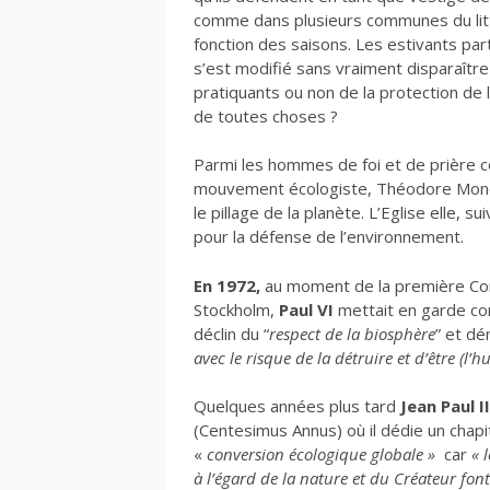
comme dans plusieurs communes du litto
fonction des saisons. Les estivants part
s’est modifié sans vraiment disparaître
pratiquants ou non de la protection de 
de toutes choses ?
Parmi les hommes de foi et de prière 
mouvement écologiste, Théodore Monod
le pillage de la planète. L’Eglise elle,
pour la défense de l’environnement.
En 1972,
au moment de la première Con
Stockholm,
Paul VI
mettait en garde co
déclin du “
respect de la biosphère
” et d
avec le risque de la détruire et d’être (l’
Quelques années plus tard
Jean Paul II
(Centesimus Annus) où il dédie un chapit
«
conversion écologique
globale »
car
« 
à l’égard de la nature et du Créateur font