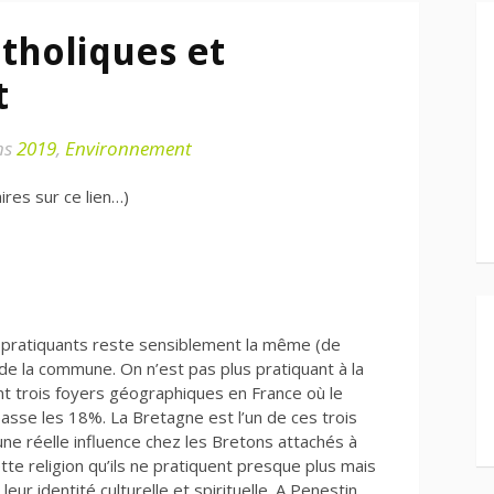
atholiques et
t
ns
2019
,
Environnement
res sur ce lien…)
s pratiquants reste sensiblement la même (de
 de la commune. On n’est pas plus pratiquant à la
nt trois foyers géographiques en France où le
sse les 18%. La Bretagne est l’un de ces trois
ne réelle influence chez les Bretons attachés à
cette religion qu’ils ne pratiquent presque plus mais
eur identité culturelle et spirituelle. A Penestin,