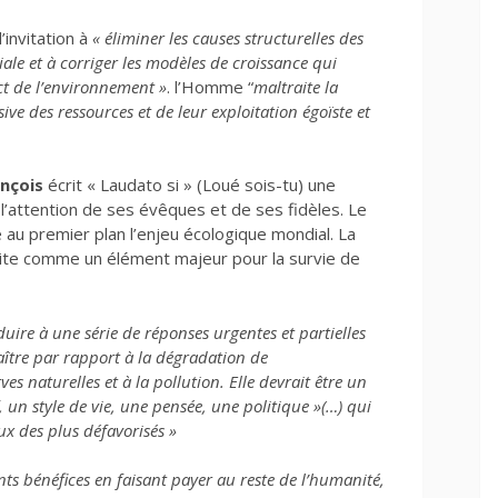
’invitation à
« éliminer les causes structurelles des
e et à corriger les modèles de croissance qui
ct de l’environnement »
. l’Homme “
maltraite la
sive des ressources et de leur exploitation égoïste et
nçois
écrit « Laudato si » (Loué sois-tu) une
l’attention de ses évêques et de ses fidèles. Le
e au premier plan l’enjeu écologique mondial. La
rite comme un élément majeur pour la survie de
uire à une série de réponses urgentes et partielles
ître par rapport à la dégradation de
es naturelles et à la pollution. Elle devrait être un
un style de vie, une pensée, une politique »
(…) qui
x des plus défavorisés »
ts bénéfices en faisant payer au reste de l’humanité,