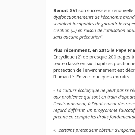
Benoit XVI
son successeur renouvelle l
dysfonctionnements de l’économie mondial
semblent incapables de garantir le respe
création (…) en raison de l’utilisation abu
sans aucune précaution
”.
Plus récemment, en 2015
le Pape
Fra
Encyclique (2) de presque 200 pages à 
texte classé en six chapitres positionn
protection de l’environnement est déc
l’humanité. En voici quelques extraits :
« La culture écologique ne peut pas se réd
aux problèmes qui sont en train d’appara
l’environnement, à l’épuisement des réserv
regard différent, un programme éducatif, 
prenne en compte les droits fondamentau
«…certains prétendent obtenir d’importan