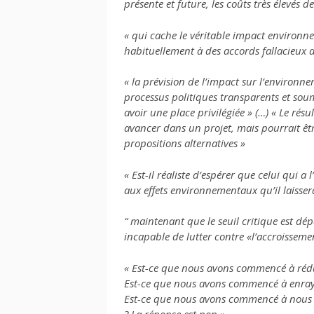
présente et future, les coûts très élevés 
« qui cache le véritable impact environn
habituellement à des accords fallacieux a
« la prévision de l’impact sur l’environnem
processus politiques transparents et soum
avoir une place privilégiée » (…) « Le résu
avancer dans un projet, mais pourrait êtr
propositions alternatives »
« Est-il réaliste d’espérer que celui qui 
aux effets environnementaux qu’il laisse
“ maintenant que le seuil critique est dé
incapable de lutter contre «l’accroisseme
« Est-ce que nous avons commencé à réduir
Est-ce que nous avons commencé à enrayer
Est-ce que nous avons commencé à nous met
? La réponse est non »