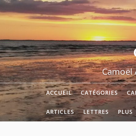
Aller
au
contenu
Camoël A
ACCUEIL
CATÉGORIES
CA
ARTICLES
LETTRES
PLUS