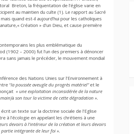
ral Breton, la fréquentation de l’église varie en
icipent au maintien du culte (1). Le rapport au Sacré
 mais quand est-il aujourd’hui pour les catholiques
lanature,« Création » d’un Dieu, et cause première
contemporains les plus emblématique du
 (1902 – 2000) fut l’un des premiers à dénoncer
 suivra sans jamais le précéder, le mouvement mondial
férence des Nations Unies sur l’Environnement à
ntre “
la poussée aveugle du progrès matériel”
et le
énonçait
« une exploitation inconsidérée de la nature
humain)
à
son tour la victime de cette dégradation ».
écrit un texte sur la doctrine sociale de l’Eglise
re à l’écologie en appelant les chrétiens à une
leurs devoirs à l’intérieur de la création et leurs devoirs
 partie intégrante de leur foi »
.