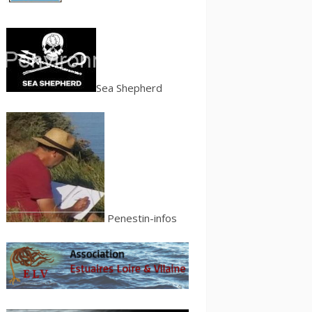
S
ea Shepherd
Penestin-infos