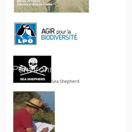
S
ea Shepherd