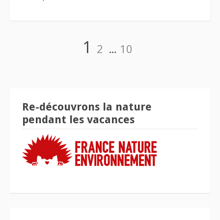
Pagination
Page
Page
Page
1
2
…
10
des
publications
Re-découvrons la nature
pendant les vacances