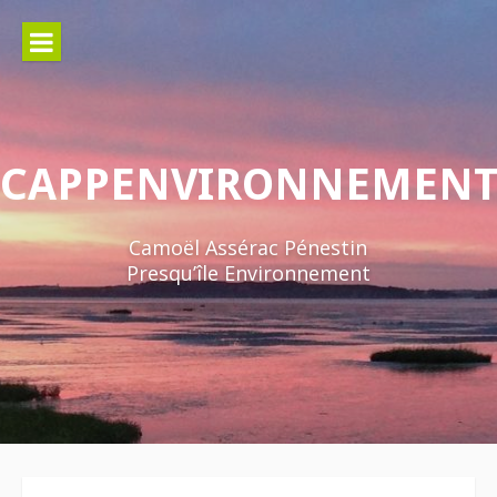
Aller
au
contenu
CAPPENVIRONNEMEN
Camoël Assérac Pénestin
Presqu’île Environnement