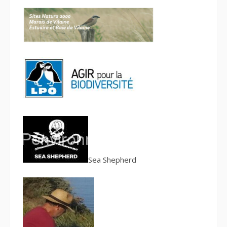
S
ea Shepherd