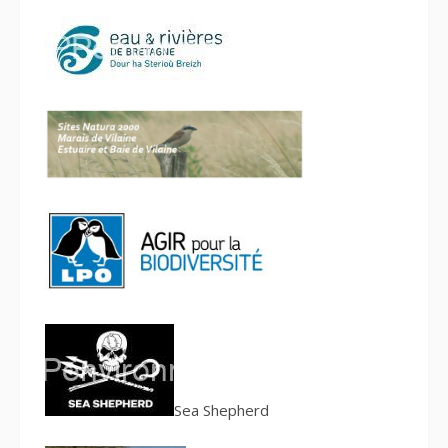
S
ea Shepherd