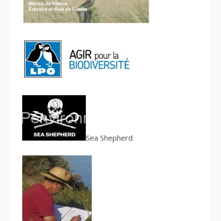
S
ea Shepherd