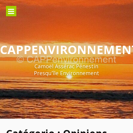
Aller
au
contenu
CAPPENVIRONNEMEN
Camoël Assérac Pénestin
Presqu’île Environnement