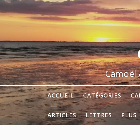
Aller
au
contenu
Camoël A
ACCUEIL
CATÉGORIES
CA
ARTICLES
LETTRES
PLUS