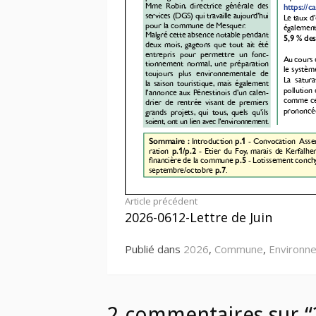
Lire
Article précédent
2026-0612-Lettre de Juin
la
Publié dans
2026
,
Commune
,
Environn
suite
2 commentaires sur “2