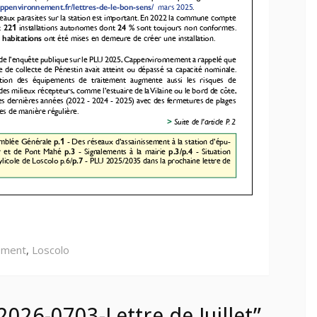
ement
,
Loscolo
026-0703-Lettre de Juillet”