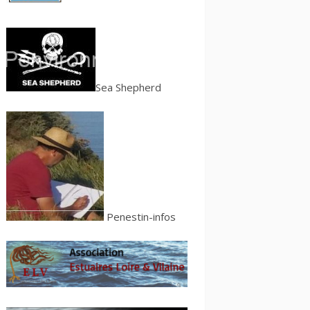
S
ea Shepherd
Penestin-infos