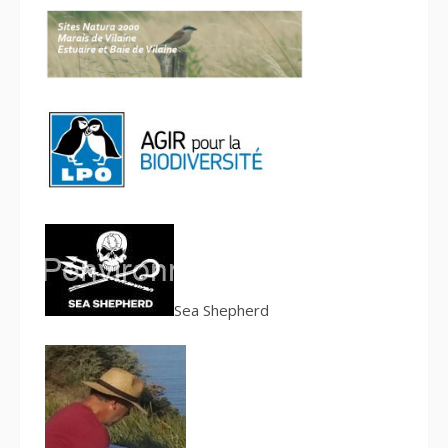
S
ea Shepherd