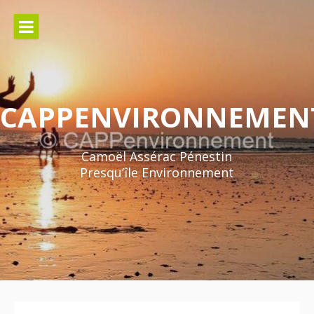
Aller
au
contenu
CAPPENVIRONNEMEN
Camoël Assérac Pénestin
Presqu’île Environnement