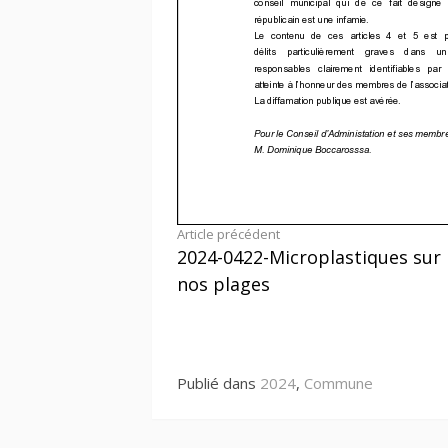
Lire
Article précédent
2024-0422-Microplastiques sur
la
nos plages
suite
Publié dans
2024
,
Commune