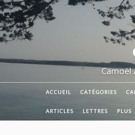
Aller
au
contenu
Camoël A
ACCUEIL
CATÉGORIES
CA
ARTICLES
LETTRES
PLUS