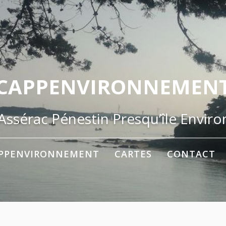
CAPPENVIRONNEMEN
ssérac Pénestin Presqu’île Envir
PPENVIRONNEMENT
CARTES
CONTACT