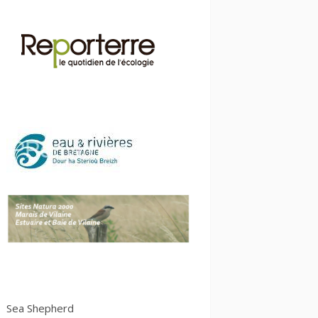
S
ea Shepherd